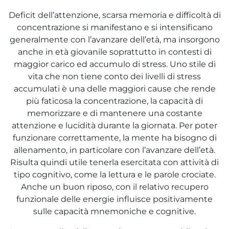
e e drenaggio
Deficit dell’attenzione, scarsa memoria e difficoltà di
unitarie
concentrazione si manifestano e si intensificano
generalmente con l’avanzare dell’età, ma insorgono
intestino
anche in età giovanile soprattutto in contesti di
Wafer
maggior carico ed accumulo di stress. Uno stile di
espiratorie
vita che non tiene conto dei livelli di stress
rock
accumulati è una delle maggiori cause che rende
a
più faticosa la concentrazione, la capacità di
memorizzare e di mantenere una costante
mabili
attenzione e lucidità durante la giornata. Per poter
funzionare correttamente, la mente ha bisogno di
allenamento, in particolare con l’avanzare dell’età.
li
Risulta quindi utile tenerla esercitata con attività di
 balsamo
i
tipo cognitivo, come la lettura e le parole crociate.
reo
Anche un buon riposo, con il relativo recupero
to
itutivi
funzionale delle energie influisce positivamente
sulle capacità mnemoniche e cognitive.