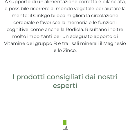
ri
A supporto di un’alimentazione corretta e bilanciata,
umore
è possibile ricorrere al mondo vegetale per aiutare la
mente: il Ginkgo biloba migliora la circolazione
cerebrale e favorisce la memoria e le funzioni
cognitive, come anche la Rodiola. Risultano inoltre
cerici
molto importanti per un adeguato apporto di
Vitamine del gruppo B e tra i sali minerali il Magnesio
 psico-fisico
e lo Zinco.
i occhi
I prodotti consigliati dai nostri
 dagli insetti
esperti
re