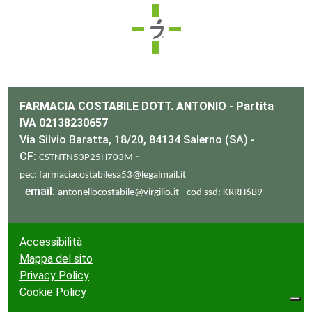
e e drenaggio
unitarie
intestino
Wafer
espiratorie
FARMACIA COSTABILE DOTT. ANTONIO - Partita
rock
IVA 02138230657
a
Via Silvio Baratta, 18/20, 84134 Salerno (SA) -
CF:
-
CSTNTN53P25H703M
mabili
pec: farmaciacostabilesa53@legalmail.it
email:
-
antonellocostabile@virgilio.it - cod ssd: KRRH6B9
li
 balsamo
i
reo
Accessibilità
to
Mappa del sito
itutivi
Privacy Policy
Cookie Policy