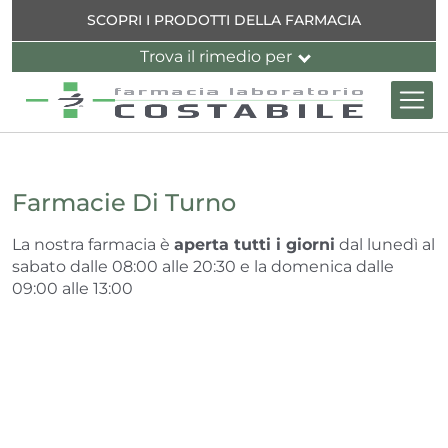
Salta al contenuto principale
Indietro
Indietro
Indietro
Indietro
Indietro
SCOPRI I PRODOTTI DELLA FARMACIA
Trova il rimedio per
ne
 dell'organismo
ne
ti
ni e muscoli
Farmacie Di Turno
 cutaneo
La nostra farmacia è
aperta tutti i giorni
dal lunedì al
inverno
ccia
sabato dalle 08:00 alle 20:30 e la domenica dalle
09:00 alle 13:00
e
ti
essione
ta
ne
l