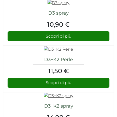
ri
umore
D3 spray
10,90 €
cerici
Scopri di più
 psico-fisico
i occhi
D3+K2 Perle
11,50 €
 dagli insetti
re
Scopri di più
D3+K2 spray