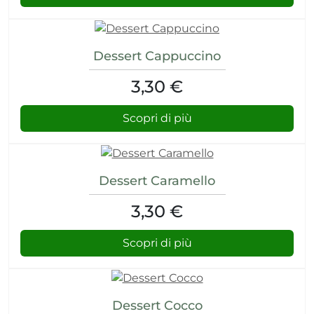
ri
umore
Dessert Cappuccino
cerici
3,30 €
 psico-fisico
Scopri di più
i occhi
Dessert Caramello
 dagli insetti
3,30 €
re
Scopri di più
Dessert Cocco