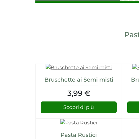
Past
.
Bruschette ai Semi misti
Br
3,99 €
Scopri di più
Pasta Rustici