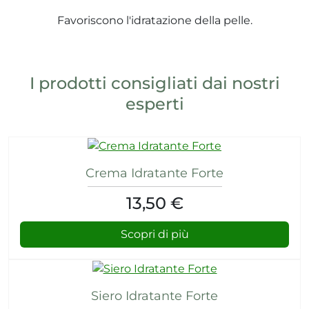
e e drenaggio
Favoriscono l'idratazione della pelle.
unitarie
intestino
Wafer
I prodotti consigliati dai nostri
espiratorie
esperti
rock
a
mabili
Crema Idratante Forte
13,50 €
li
 balsamo
i
Scopri di più
reo
to
itutivi
Siero Idratante Forte