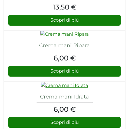
ri
13,50 €
umore
Scopri di più
cerici
 psico-fisico
Crema mani Ripara
6,00 €
i occhi
Scopri di più
 dagli insetti
re
Crema mani Idrata
6,00 €
Scopri di più