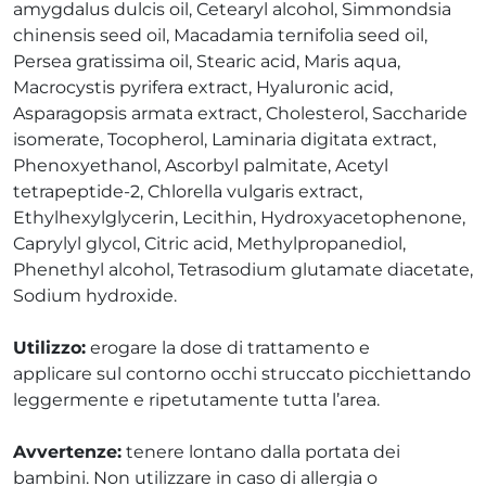
ri
amygdalus dulcis oil, Cetearyl alcohol, Simmondsia
umore
chinensis seed oil, Macadamia ternifolia seed oil,
Persea gratissima oil, Stearic acid, Maris aqua,
Macrocystis pyrifera extract, Hyaluronic acid,
Asparagopsis armata extract, Cholesterol, Saccharide
cerici
isomerate, Tocopherol, Laminaria digitata extract,
Phenoxyethanol, Ascorbyl palmitate, Acetyl
 psico-fisico
tetrapeptide-2, Chlorella vulgaris extract,
Ethylhexylglycerin, Lecithin, Hydroxyacetophenone,
i occhi
Caprylyl glycol, Citric acid, Methylpropanediol,
Phenethyl alcohol, Tetrasodium glutamate diacetate,
 dagli insetti
Sodium hydroxide.
re
Utilizzo:
erogare la dose di trattamento e
applicare sul contorno occhi struccato picchiettando
leggermente e ripetutamente tutta l’area.
Avvertenze:
tenere lontano dalla portata dei
bambini. Non utilizzare in caso di allergia o