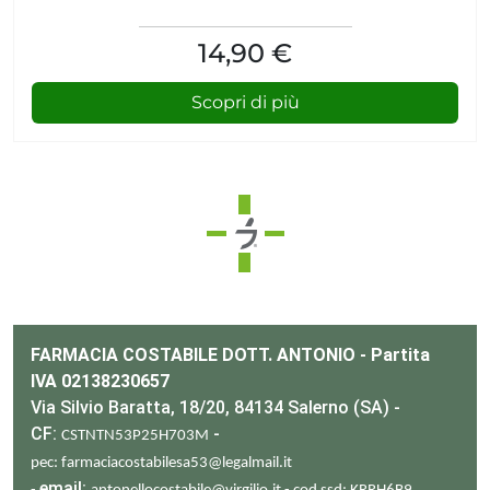
14,90 €
Scopri di più
FARMACIA COSTABILE DOTT. ANTONIO - Partita
IVA 02138230657
Via Silvio Baratta, 18/20, 84134 Salerno (SA) -
CF:
-
CSTNTN53P25H703M
pec: farmaciacostabilesa53@legalmail.it
email: