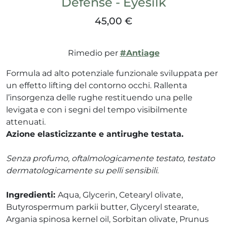
Defense - Eyesilk
e e drenaggio
45,00 €
unitarie
intestino
Rimedio per
#Antiage
Wafer
espiratorie
Formula ad alto potenziale funzionale sviluppata per
rock
un effetto lifting del contorno occhi. Rallenta
a
l’insorgenza delle rughe restituendo una pelle
levigata e con i segni del tempo visibilmente
mabili
attenuati.
Azione elasticizzante e antirughe testata.
li
Senza profumo, oftalmologicamente testato, testato
 balsamo
i
dermatologicamente su pelli sensibili.
reo
to
itutivi
Ingredienti:
Aqua, Glycerin, Cetearyl olivate,
Butyrospermum parkii butter, Glyceryl stearate,
Argania spinosa kernel oil, Sorbitan olivate, Prunus