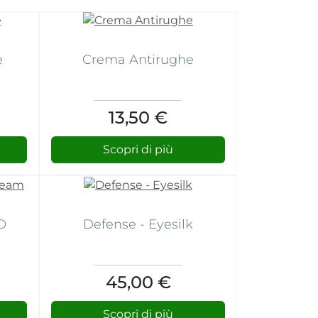
e
Crema Antirughe
13,50 €
Scopri di più
O
Defense - Eyesilk
45,00 €
Scopri di più