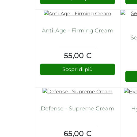
Anti-Age - Firming Cream
Se
55,00 €
Scopri di più
Defense - Supreme Cream
H
65,00 €