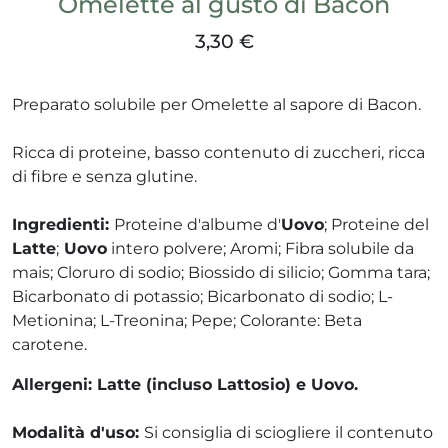
Omelette al gusto di Bacon
e e drenaggio
3,30 €
unitarie
intestino
Preparato solubile per Omelette al sapore di Bacon.
Wafer
espiratorie
Ricca di proteine, basso contenuto di zuccheri, ricca
rock
di fibre e senza glutine.
a
Ingredienti:
Proteine d'albume d'
Uovo
; Proteine del
mabili
Latte
;
Uovo
intero polvere; Aromi; Fibra solubile da
mais; Cloruro di sodio; Biossido di silicio; Gomma tara;
Bicarbonato di potassio; Bicarbonato di sodio; L-
li
Metionina; L-Treonina; Pepe; Colorante: Beta
 balsamo
i
carotene.
reo
to
itutivi
Allergeni: Latte (incluso Lattosio) e Uovo.
Modalità d'uso:
Si consiglia di sciogliere il contenuto