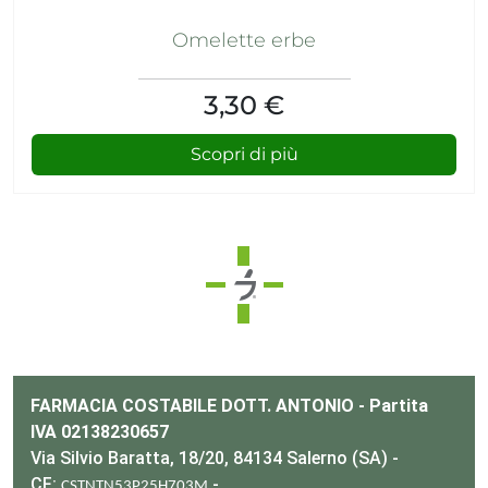
Omelette erbe
3,30 €
Scopri di più
FARMACIA COSTABILE DOTT. ANTONIO - Partita
IVA 02138230657
Via Silvio Baratta, 18/20, 84134 Salerno (SA) -
CF:
-
CSTNTN53P25H703M