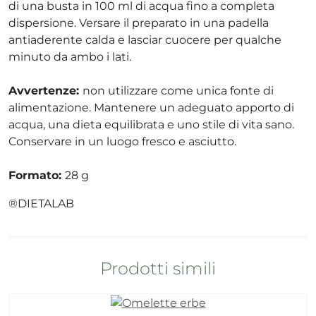
ri
di una busta in 100 ml di acqua fino a completa
umore
dispersione. Versare il preparato in una padella
antiaderente calda e lasciar cuocere per qualche
minuto da ambo i lati.
cerici
Avvertenze:
non utilizzare come unica fonte di
alimentazione. Mantenere un adeguato apporto di
 psico-fisico
acqua, una dieta equilibrata e uno stile di vita sano.
Conservare in un luogo fresco e asciutto.
i occhi
Formato:
28 g
 dagli insetti
®DIETALAB
re
Prodotti simili