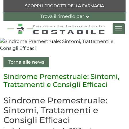
Salta al contenuto principale
Indietro
Indietro
Indietro
Indietro
Indietro
SCOPRI I PRODOTTI DELLA FARMACIA
Trova il rimedio per
ne
 dell'organismo
ne
ti
ni e muscoli
 cutaneo
Torna alle news
inverno
ccia
Sindrome Premestruale: Sintomi,
Trattamenti e Consigli Efficaci
e
Sindrome Premestruale:
ti
essione
Sintomi, Trattamenti e
Consigli Efficaci
ta
ne
l