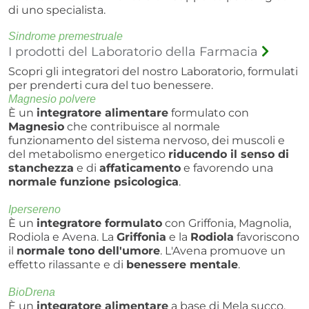
di uno specialista.
Sindrome premestruale
I prodotti del Laboratorio della Farmacia
Scopri gli integratori del nostro Laboratorio, formulati
per prenderti cura del tuo benessere.
Magnesio polvere
È un
integratore alimentare
formulato con
Magnesio
che contribuisce al normale
funzionamento del sistema nervoso, dei muscoli e
del metabolismo energetico
riducendo il senso di
stanchezza
e di
affaticamento
e favorendo una
normale funzione psicologica
.
Ipersereno
È un
integratore formulato
con Griffonia, Magnolia,
Rodiola e Avena. La
Griffonia
e la
Rodiola
favoriscono
il
normale tono dell'umore
. L'Avena promuove un
effetto rilassante e di
benessere mentale
.
BioDrena
È un
integratore alimentare
a base di Mela succo,