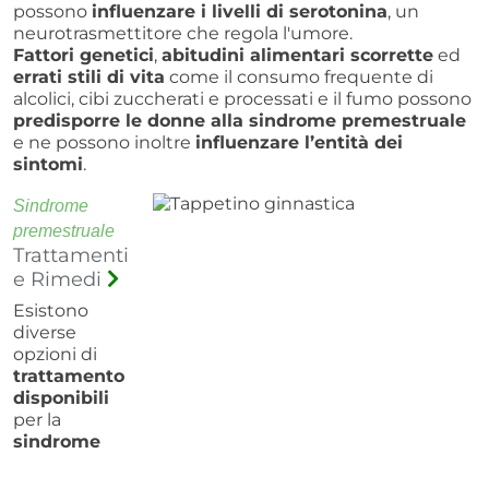
possono
influenzare i livelli di serotonina
, un
neurotrasmettitore che regola l'umore.
Fattori genetici
,
abitudini alimentari scorrette
ed
errati stili di vita
come il consumo frequente di
alcolici, cibi zuccherati e processati e il fumo possono
predisporre le donne alla sindrome premestruale
e ne possono inoltre
influenzare l’entità dei
sintomi
.
Sindrome
premestruale
Trattamenti
e Rimedi
Esistono
diverse
opzioni di
trattamento
disponibili
per la
sindrome