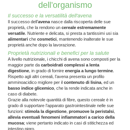
e drenaggio
dell’organismo
tarie
Il successo e la versatilità dell'avena
Il successo dell’
avena
nasce dalla riscoperta delle sue
estino
proprietà, che la rendono un
cereale estremamente
er
versatile
. Nutriente e delicata, si presta a tantissimi usi sia
alimentari
che
cosmetici
, mantenendo inalterate le sue
piratorie
proprietà anche dopo la lavorazione.
ck
Proprietà nutrizionali e benefici per la salute
A livello nutrizionale, i chicchi di avena sono composti per la
maggior parte da
carboidrati complessi a lenta
bili
digestione
, in grado di fornire
energia a lungo termine
.
Rispetto agli altri cereali, l’avena presenta un profilo
amminoacidico migliore per il
contenuto di lisina
, ed un
basso indice glicemico
, che la rende indicata anche in
alsamo
caso di diabete.
Grazie alla notevole quantità di fibre, questo cereale è in
o
grado di supportare l’apparato gastrointestinale nelle sue
utivi
funzioni:
stimola la digestione
,
promuove la peristalsi
,
allevia eventuali fenomeni infiammatori a carico della
mucosa
; viene pertanto indicato in casi di stitichezza ed
intestino pigro.