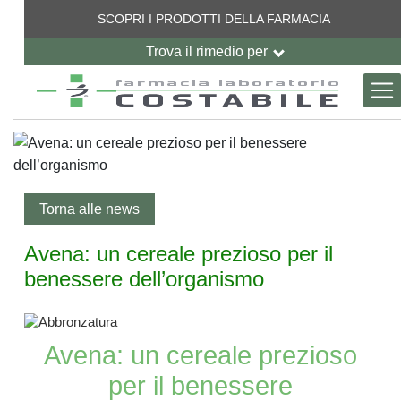
Indietro
Indietro
Indietro
Indietro
Indietro
SCOPRI I PRODOTTI DELLA FARMACIA
Salta al contenuto principale
Trova il rimedio per
dell'organismo
e
e muscoli
taneo
Torna alle news
verno
ia
Avena: un cereale prezioso per il
benessere dell’organismo
i
sione
Avena: un cereale prezioso
per il benessere