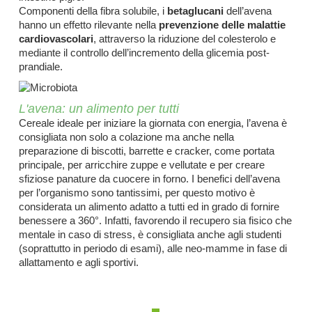
Componenti della fibra solubile, i
betaglucani
dell’avena
re
hanno un effetto rilevante nella
prevenzione delle malattie
cardiovascolari
, attraverso la riduzione del colesterolo e
mediante il controllo dell’incremento della glicemia post-
prandiale.
rici
psico-fisico
L'avena: un alimento per tutti
Cereale ideale per iniziare la giornata con energia, l’avena è
consigliata non solo a colazione ma anche nella
occhi
preparazione di biscotti, barrette e cracker, come portata
principale, per arricchire zuppe e vellutate e per creare
sfiziose panature da cuocere in forno. I benefici dell’avena
dagli insetti
per l’organismo sono tantissimi, per questo motivo è
considerata un alimento adatto a tutti ed in grado di fornire
benessere a 360°. Infatti, favorendo il recupero sia fisico che
mentale in caso di stress, è consigliata anche agli studenti
(soprattutto in periodo di esami), alle neo-mamme in fase di
allattamento e agli sportivi.